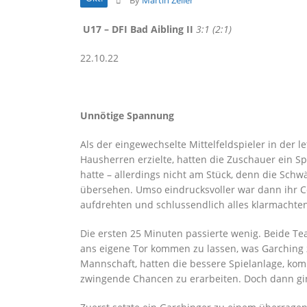
By
Martin Zeller
U17 –
DFI Bad Aibling II
3
:
1
(
2
:
1
)
22
.
10
.22
Unnötige Spannung
Als der eingewechselte Mittelfeldspieler in der le
Hausherren erzielte, hatten die Zuschauer ein S
hatte – allerdings nicht am Stück, denn die Sch
übersehen. Umso eindrucksvoller war dann ihr C
aufdrehten und
schlussendlich
alles klarmachten
Die ersten
25 Minuten
passierte wenig. Beide Te
ans eigene Tor kommen zu lassen, was Garching
Mannschaft, hatte
n
die bessere Spielanlage, kom
zwingende Chancen zu erarbeiten. Doch dann gin