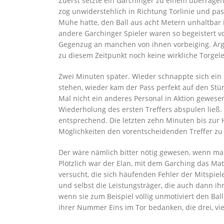
Zuerst setz
t
e ein Garchinger zu einem überragen
zog un
widerstehlich in
Richtung
Torlinie und pa
Mühe hatte, den Ball aus acht Metern unhaltbar
andere Garchinger Spieler waren so begeistert v
Gegenzug an manchen von ihnen
vorbei
g
ing
. Är
zu diesem Zeitpunkt noch keine wirkliche Torgel
Zwei Minuten später. Wieder schnappt
e
sich ein
stehen, wieder k
am
der Pass perfekt auf den Stür
Mal nicht ein anderes Personal in Aktion gewese
Wiederholung des ersten Treffers ab
spul
en ließ.
entsprechend.
Die letzten z
ehn Minuten bis zur 
Möglichkeiten den vorentscheidenden Treffer zu 
Der wäre nämlich bitter nötig gewesen, wenn man
Plötzlich war der Elan, mit dem Garching das Ma
versucht, die
sich häufenden
Fehler de
r
Mitspiel
und selbst die Leistungsträger, die auch dann i
wenn sie
zum Beispiel
völlig unmotiviert den Ball
ihrer Nummer E
ins im Tor bedanken, die drei
,
vie