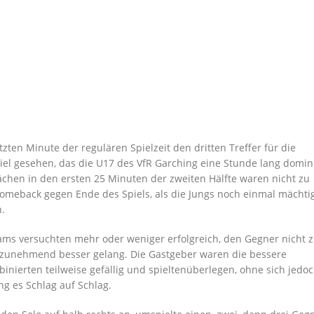
tzten Minute der regulären Spielzeit den dritten Treffer für die
piel gesehen, das die U17 des
VfR
Garching eine Stunde lang domin
wächen in den ersten 25 Minuten der zweiten Hälfte waren nicht zu
omeback gegen Ende des Spiels, als die Jungs noch einmal mächti
.
ams versuchten mehr oder weniger erfolgreich, den Gegner nicht 
 zunehmend besser gelang. Die Gastgeber waren die bessere
binierte
n
teilweise gefällig und spielte
n
überlegen, ohne sich jedo
g es Schlag auf Schlag.