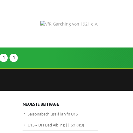
NEUESTE BEITRÄGE
Saisonabschluss á la VfR U15
U15 – DFI Bad Aibling || 6:1 (4:0)