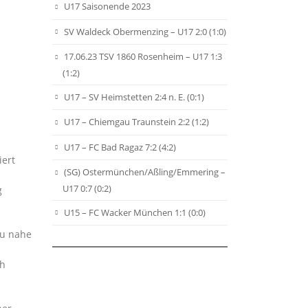
U17 Saisonende 2023
SV Waldeck Obermenzing – U17 2:0 (1:0)
17.06.23 TSV 1860 Rosenheim – U17 1:3
(1:2)
U17 – SV Heimstetten 2:4 n. E. (0:1)
U17 – Chiemgau Traunstein 2:2 (1:2)
U17 – FC Bad Ragaz 7:2 (4:2)
iert
(SG) Ostermünchen/Aßling/Emmering –
U17 0:7 (0:2)
g
U15 – FC Wacker München 1:1 (0:0)
zu nahe
ch