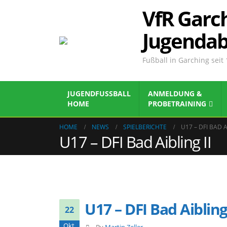
VfR Garch
Jugendab
Fußball in Garching seit
JUGENDFUSSBALL
ANMELDUNG &
HOME
PROBETRAINING
HOME
NEWS
SPIELBERICHTE
U17 – DFI BAD A
U17 – DFI Bad Aibling II
U17 – DFI Bad Aibling 
22
Okt.