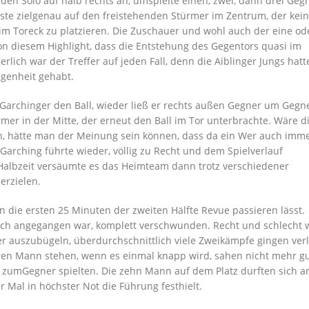
den Solo auf halb
rechts
an, umspielte einen, zwei, dann drei Gegn
sste zielgenau auf den freistehenden Stürmer
im Zentrum
, der kei
 im
Toreck
zu platzieren. Die Zuschauer und wohl auch der eine od
on d
ies
em Highlight, dass die Entstehung des Gegentors quasi im
gerlich war der Treffer auf jeden Fall, denn die
Aiblinger
Jungs hatt
egenheit gehabt.
 Garchinger den Ball, wieder
l
ieß
er
rechts außen
Gegner um Gegn
mer in der Mitte, der
erneut den Ball im Tor unterbr
achte
. Wäre d
n, hätte man der Meinung sein können, dass da ein
W
er auch imme
 Garching führte wieder, völlig zu
R
echt und dem Spielverlauf
Halbzeit versäumte es das
Heimteam
dann trotz verschiedener
erzielen.
 die ersten 25 Minuten der zweiten Hälfte Revue passieren lässt.
tch ange
g
angen war,
komplett
verschwunden.
Recht und schlecht
er auszubügeln, ü
berdurchschnittlich viele Zweikämpfe gingen ver
hren Mann stehen, wenn es einmal knapp wird, sahen nicht mehr gu
 zu
m
Gegner spielten.
Die zehn
Mann
auf dem
Platz d
urft
en sich ar
r Mal in höchster Not die Führung festhielt.