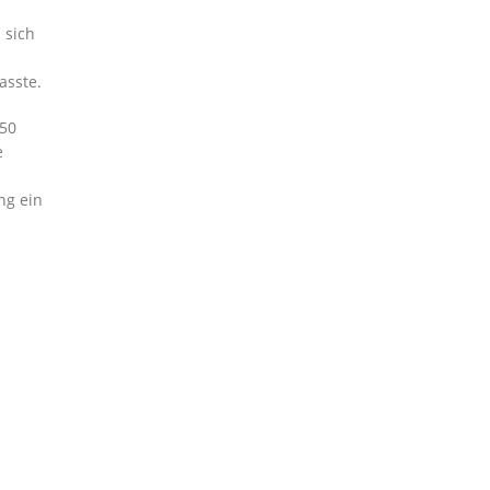
 sich
asste.
 50
e
ng ein