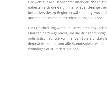
Der
wohl
für alle Beobachter unerklärliche Leis
näherten sich die Garchinger wieder dem gegner
besonders der zu Beginn erwähnte eingewechselte 
unmittelbar vor
seine
m
Treffer, passgenau nach 
Die Erleichterung war allen Beteiligten anzuseh
Minuten hatten gereicht, um die dringend nötig
optimistisch auf die kommenden Spiele blicken 
demnächst
lichtet und alle Stammspieler wieder 
einmaliger Ausrutscher bleiben.