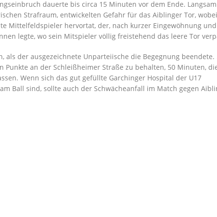
tungseinbruch dauerte bis
circa
15 Minuten vor dem Ende. Langsam
ischen Strafraum, entwickelten Gefahr für das
Aiblinger
Tor, wobei
Mittelfeldspieler hervortat, der, n
ach kurzer Eingewöhnung und
innen legte
, wo sein Mitspieler völlig freistehend das leere Tor verp
en, als der ausgezeichnete Unparteiische die Begegnung beendete.
en Punkte an der
Schleißheimer
Straße zu behalten, 50 Minuten, di
lassen. Wenn sich das gut
gefüll
te Garchinger Hospital der U17
am Ball sind, sollte auch
der Schwächeanfall
im Match gegen Aibli