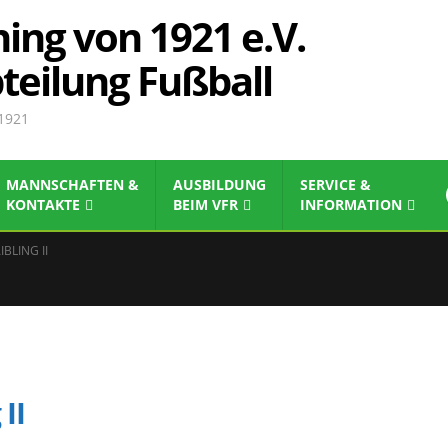
ing von 1921 e.V.
teilung Fußball
 1921
MANNSCHAFTEN &
AUSBILDUNG
SERVICE &
KONTAKTE
BEIM VFR
INFORMATION
IBLING II
II