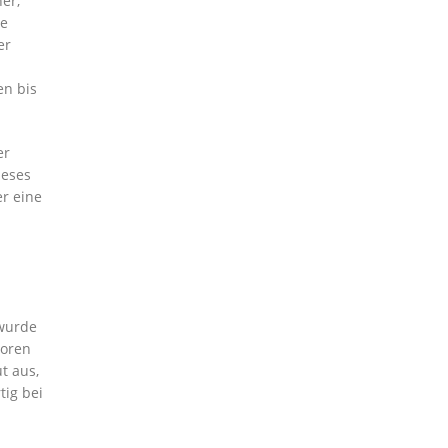
er,
ne
er
en bis
er
iese
s
r eine
 wurde
loren
t aus,
tig bei