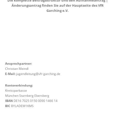
Die komplette Beitragsstruktur und den Aufnahmeantrag |
Änderungsantrag finden Sie auf der Hauptseite des VfR
Garching e.V.
Ansprechpartner:
Christian Meindl
E-Mail:
jugendleitung@vfr-garching.de
Kontoverbindung:
Kreissparkasse
München Starnberg Ebersberg
IBAN
DE16 7025 0150 0090 1466 14
BIC
BYLADEM1KMS