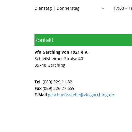
Dienstag | Donnerstag – 17:00 – 18
ㅤKontakt
VfR Garching von 1921 e.V.
Schleißheimer Straße 40
85748 Garching
Tel.
(089) 329 11 82
Fax
(089) 326 27 659
E-Mail
g
eschaeftsstelle@vfr-garching.de