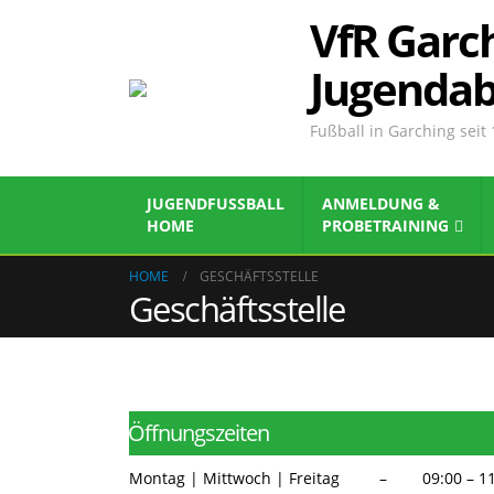
VfR Garch
Jugendab
Fußball in Garching seit
JUGENDFUSSBALL
ANMELDUNG &
HOME
PROBETRAINING
HOME
GESCHÄFTSSTELLE
Geschäftsstelle
ㅤÖffnungszeiten
Montag | Mittwoch | Freitag – 09:00 – 11