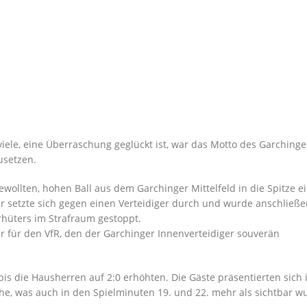
ele, eine Überraschung geglückt ist, war das Motto des Garchinge
usetzen.
ewollten, hohen Ball aus dem Garchinger Mittelfeld in die Spitze e
r setzte sich gegen einen Verteidiger durch und wurde anschließ
hüters im Strafraum gestoppt.
er für den VfR, den der Garchinger Innenverteidiger souverän
bis die Hausherren auf 2:0 erhöhten. Die Gäste präsentierten sich 
he, was auch in den Spielminuten 19. und 22. mehr als sichtbar w