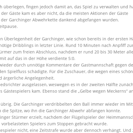
h überlegen, fingen jedoch damit an, das Spiel zu verwalten und h
der Gäste kam es aber nicht, da die meisten Aktionen der Gäste
on der Garchinger Abwehrkette dankend abgefangen wurden.
eitpause.
n Überlegenheit der Garchinger, wie schon bereits in der ersten H
tige Dribblings in letzter Linie. Rund 10 Minuten nach Anpfiff zu
ürmer zum freien Abschluss, nachdem er rund 20 bis 30 Meter all
it auf das in der Höhe verdiente 5:0.
r wieder durch unnötige Kommentare der Gastmannschaft gegen d
den Spielfluss schädigte. Für die Zuschauer, die wegen eines schö
d ärgerliche Angelegenheit.
edsrichter ausgelassen, weswegen es in der zweiten Hälfte zunäch
es Gästespielers kam. Ebenso stand die „Gelbe wegen Meckerns“ a
n übrig. Die Garchinger verdribbelten den Ball immer wieder im Mit
 die Spitze, wo ihn die Garchinger Abwehr abfangen konnte.
inger Stürmer erzielt, nachdem der Flügelspieler der Heimmannsc
b vorbelasteten Spielers zum Stoppen gebracht wurde.
tespieler nicht, eine Zeitstrafe wurde aber dennoch verhängt. Und