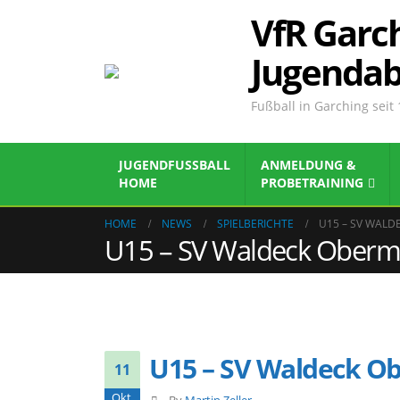
VfR Garch
Jugendab
Fußball in Garching seit
JUGENDFUSSBALL
ANMELDUNG &
HOME
PROBETRAINING
HOME
NEWS
SPIELBERICHTE
U15 – SV WAL
U15 – SV Waldeck Oberm
U15 – SV Waldeck O
11
Okt.