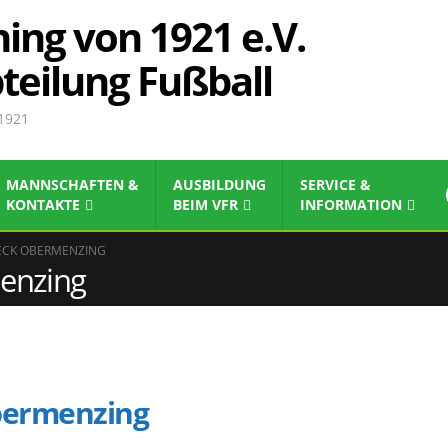
ing von 1921 e.V.
teilung Fußball
 1921
MANNSCHAFTEN &
AUSBILDUNG
SERVICE &
KONTAKTE
BEIM VFR
INFORMATION
DECK OBERMENZING
enzing
bermenzing