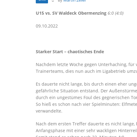
By
Martin Zeller
U15 vs. SV Waldeck Obermenzing
6:0 (4:0)
09.10.2022
Starker Start – chaotisches Ende
Nachdem letzte Woche gegen Unterhaching, für vi
Trainerteams, dies nun auch im Ligabetrieb umz
Es dauerte nicht lange, bis durch einen eher ung
gefährliche Situation entstand. Der Außenstürme
durch ein ungestümes Foul des gegnerischen Tor
So hieß es schon nach vier Spielminuten: Elfmet
verwandelte.
Nach dem ersten Treffer dauerte es nicht lange, 
Anfangsphase mit einer sehr wackligen Hinterrei