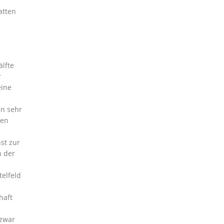
atten
älfte
r
eine
en sehr
nen
st zur
n der
telfeld
haft
 zwar