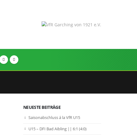
NEUESTE BEITRÄGE
Saisonabschluss á la VfR U15
U15 – DFI Bad Aibling || 6:1 (4:0)