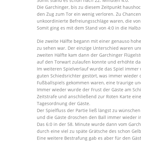
Somit stand es schon nach 22. Minuten 4:0.
Die Garchinger, bis zu diesem Zeitpunkt haushoc
den Zug zum Tor ein wenig verloren. Zu Chancen 
unkoordinierte Befreiungsschläge waren, die v
Somit ging es mit dem Stand von 4:0 in die Halbz
Die zweite Hälfte begann mit einer genauso hohe
zu sehen war. Der einzige Unterschied waren unnö
zweiten Hälfte kam dann der Garchinger Flügelst
auf den Torwart zulaufen konnte und erhöhte dam
Im weiteren Spielverlauf wurde das Spiel imme
guten Schiedsrichter gestört, was immer wieder 
Fußballspiels gekommen waren, eine traurige un
Immer wieder wurde der Frust der Gäste am Schi
Zeitstrafe und anschließend zur Roten Karte ein
Tagesordnung der Gäste.
Der Spielfluss der Partie ließ längst zu wünsche
und die Gäste droschen den Ball immer wieder in
Das 6:0 in der 58. Minute wurde dann vom Garch
durch eine viel zu späte Grätsche des schon Gel
Eine weitere Bestrafung gab es aber für den Gäs