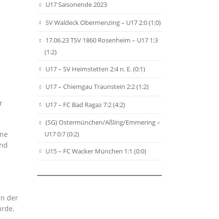
U17 Saisonende 2023
SV Waldeck Obermenzing – U17 2:0 (1:0)
17.06.23 TSV 1860 Rosenheim – U17 1:3
(1:2)
U17 – SV Heimstetten 2:4 n. E. (0:1)
U17 – Chiemgau Traunstein 2:2 (1:2)
r
U17 – FC Bad Ragaz 7:2 (4:2)
(SG) Ostermünchen/Aßling/Emmering –
U17 0:7 (0:2)
ine
end
U15 – FC Wacker München 1:1 (0:0)
in der
urde.